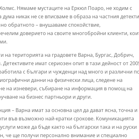
 Холмс. Нямаме мустаците на Еркюл Поаро, не ходим с
а дума никак не се вписваме в образа на частния детекти
чно обратното – внушаваме спокойствие,
печелим доверието на своите многобройни клиенти, кои
ми.
и на територията на градовете Варна, Бургас, Добрич,
 Детективите имат сериозен опит в тази дейност от 200
 работила с българи и чужденци над много и различни п
биографични данни на физически лица, следене на
ане на изневери, събиране на информация в помощ на
оучване на бизнес партньори и други.
ция – Варна имат за основна цел да дават ясна, точна и
нти във възможно най-кратки срокове. Комуникацията
слуги може да бъде както на български така и на руски
рен, че ще получи персонално внимание и специално