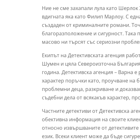
Ние не сме захапали лула като Шерлок
вдигната яка като Филип Марлоу. С едн
създаден от криминалните романи. То
благоразположение и сигурност. Така 
масово ни търсят със сериозни пробле
Екипът на Детективската агенция работ
Шумен и цяла Североизточна България.
година. Детективска агенция – Варна е
характер поръчки като, проучване на 
проблемни деца, разкриване и доказв
съдебни дела от всякакъв характер, пр
Частните детективи от Детективска аген
обективна информация на своите клие
относно извършваните от детективите у
език. Всеки клиент може да бъде сигу