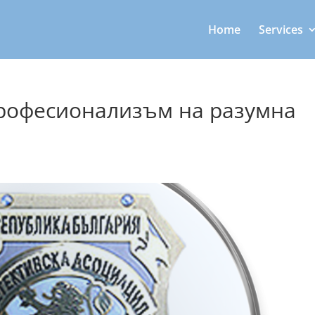
Home
Services
Профeсионализъм на разумна