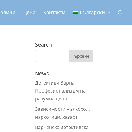
овини
Цени
Контакти
Български
Search
News
Детективи Варна –
Профeсионализъм на
разумна цена
Зависимости – алкохол,
наркотици, хазарт
Варненска детективска