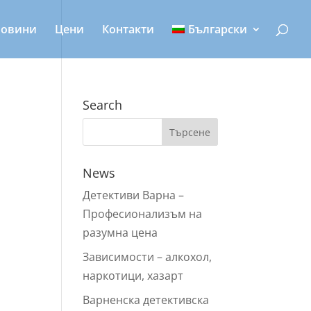
овини
Цени
Контакти
Български
Search
News
Детективи Варна –
Профeсионализъм на
разумна цена
Зависимости – алкохол,
наркотици, хазарт
Варненска детективска