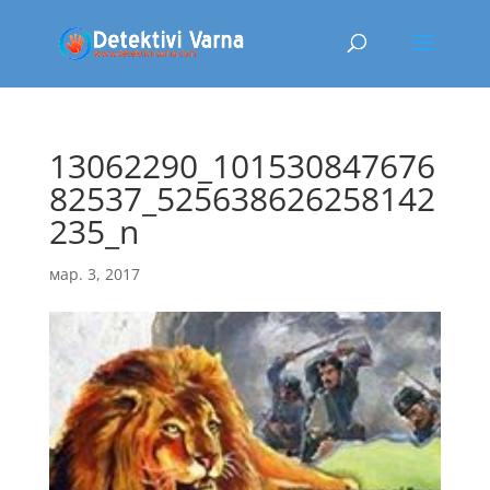
13062290_101530847676
82537_525638626258142
235_n
мар. 3, 2017