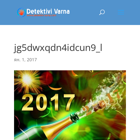
jg5dwxqdn4idcun9_l
ян. 1, 2017